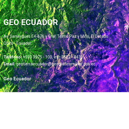
GEO ECUADOR
Av. Seniergues E4-676 y Gral. Telmo Paz y Miño, El Dorado.
Quito - Ecuador
Teléfono:
+593 3975 - 100, ext: 3522 - 4430
Email:
geotierraecuador@geograficomilitar.gob.ec
Geo Ecuador
Inicio
Estructura
Miembros
Publicaciones